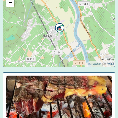
−
© Leaflet
|
©
OSM